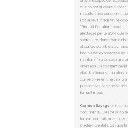
entorn incapaç de reconèixe
que no pot ni veure ni tocar, 
malalts a una condemna soci
i tot la seva integritat psicolò
“Birds of Pollution” recull l
afectades per la SQM, que ne
sobreviure, doncs han d’obeir
el contacte amb els químics
hagin estat exposades a aque
mantenir fora de casa una 
vides sota un constant perill
claustrofòbica rutina plena d
convertir-se en una cambra d
perspectiva i la relació amb
tornant irreal.
Carmen Sayago
és una fot
documental. Des de 2016 tre
termini centrats principalme
mediambientals, tot i que la c