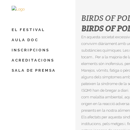
BIRDS OF P
BIRDS OF P
EL FESTIVAL
En aquesta societat excessi
AULA DOC
convivim diàriament amb un
INSCRIPCIONS
substàncies químiques. Les 
tocam… Per a la majoria de l
ACREDITACIONS
elements són inofensius, però
SALA DE PREMSA
Marejos, vòmits, fatiga o pè
alguns dels símptomes amb 
pateixen la síndrome de la s
(SQM) han de bregar a diari
com malaltia ambiental, aque
origen en la reacció advers
presents en la nostra alimen
Els afectats per aquesta sín
institucions, pels metges i, f