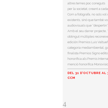
altres temes poc coneguts
per la societat, creant a cad
Com a fotògrafa, no sols vol do
existents, sinó que també vo
audiovisuals que “despertin”
Amb el seu darrer projecte, “
obtingut múltiples reconeixe
edición Premios Luis Valtu
categoria mediambiental, g
finalista Premios Signo edi
honorífica als Premis Interna
menció honorífica Monovisi
DEL 31 D’OCTUBRE AL
CCM