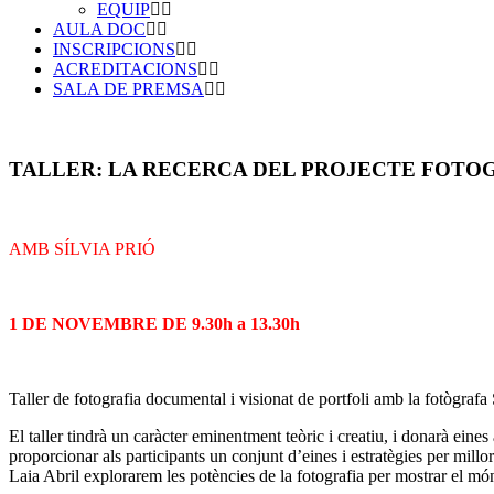
EQUIP
AULA DOC
INSCRIPCIONS
ACREDITACIONS
SALA DE PREMSA
TALLER: LA RECERCA DEL PROJECTE FOTOGRÀFIC PE
AMB SÍLVIA PRIÓ
1 DE NOVEMBRE DE 9.30h a 13.30h
Taller de fotografia documental i visionat de portfoli amb la fotògrafa 
El taller tindrà un caràcter eminentment teòric i creatiu, i donarà ein
proporcionar als participants un conjunt d’eines i estratègies per millo
Laia Abril explorarem les potències de la fotografia per mostrar el mó