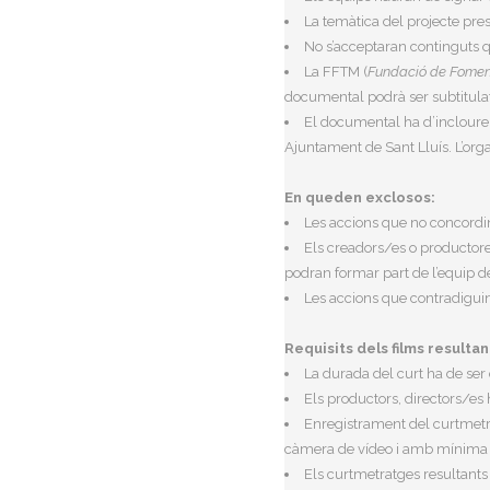
La temàtica del projecte prese
No s’acceptaran continguts que
La FFTM (
Fundació de Fomen
documental podrà ser subtitulat 
El documental ha d’incloure 
Ajuntament de Sant Lluís. L’org
En queden exclosos:
Les accions que no concordin
Els creadors/es o productores
podran formar part de l’equip d
Les accions que contradiguin 
Requisits dels films resultan
La durada del curt ha de se
Els productors, directors/es h
Enregistrament del curtmetra
càmera de vídeo i amb mínima 
Els curtmetratges resultants 