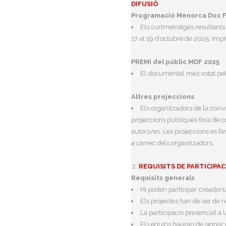
DIFUSIÓ
Programació Menorca Doc Fe
Els curtmetratges resultants
17 al 19 d’octubre de 2025. Impr
PREMI del públic MDF 2025
El documental més votat pel p
Altres projeccions
Els organitzadors de la con
projeccions públiques fora de co
autors/es. Les projeccions es fa
a càrrec dels organitzadors.
REQUISITS DE PARTICIPAC
Requisits generals
Hi poden participar creador
Els projectes han de ser de n
La participació presencial a 
Els equips hauran de signar 