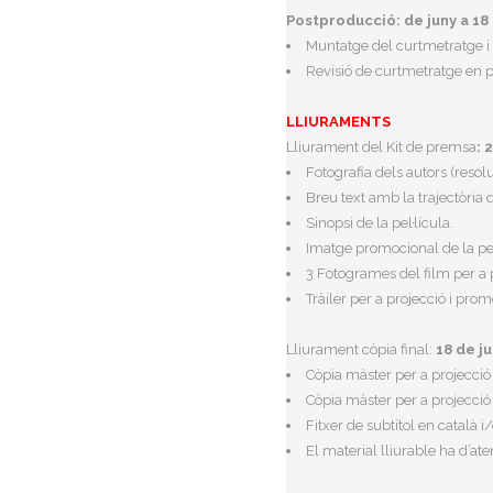
Postproducció: de juny a 18 
Muntatge del curtmetratge i 
Revisió de curtmetratge en 
LLIURAMENTS
Lliurament del Kit de premsa
: 
Fotografia dels autors (reso
Breu text amb la trajectòria d
Sinopsi de la pel·lícula.
Imatge promocional de la pel·
3 Fotogrames del film per a
Tràiler per a projecció i pro
Lliurament còpia final:
18 de ju
Còpia màster per a projecció
Còpia màster per a projecció
Fitxer de subtítol en català i/
El material lliurable ha d’ate