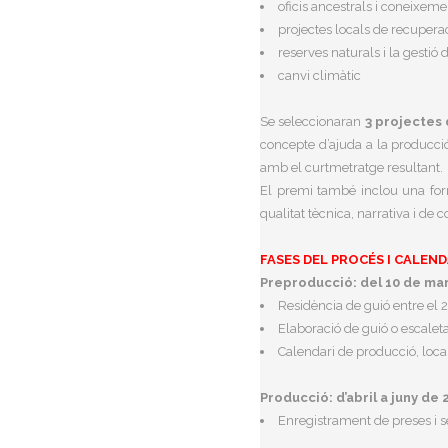
oficis ancestrals i coneixeme
projectes locals de recuperac
reserves naturals i la gestió d
canvi climàtic
Se seleccionaran
3 projectes
concepte d’ajuda a la producci
amb el curtmetratge resultant.
El premi també inclou una form
qualitat tècnica, narrativa i de c
FASES DEL PROCÉS I CALEND
Preproducció: del 10 de mar
Residència de guió entre el 
Elaboració de guió o escaleta
Calendari de producció, local
Producció: d’abril a juny de 
Enregistrament de preses i s