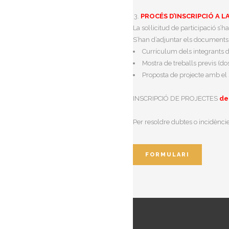
PROCÉS D’INSCRIPCIÓ A 
La sol·licitud de participació s’h
S’han d’adjuntar els document
Currículum dels integrants de
Mostra de treballs previs (do
Proposta de projecte amb el s
INSCRIPCIÓ DE PROJECTES
de
Per resoldre dubtes o incidènci
FORMULARI