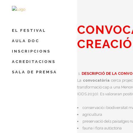
CONVOCA
EL FESTIVAL
CREACIÓ
AULA DOC
INSCRIPCIONS
ACREDITACIONS
SALA DE PREMSA
DESCRIPCIÓ DE LA CONV
La
convocatòria
cerca project
transformació cap a una Menorc
(ODS 2030). Es valoraran positi
conservació i biodiversitat m
agricultura
preservació dels paisatges n
fauna i flora autòctona