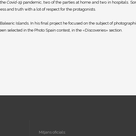
 the
Covid-19
pandemic, two of the parties at home and two in hospitals. S
s and truth with a lot of respect for the protagonists.
alearic Islands. In his final project he focused on the subject of photograph
 been selected in the Photo Spain contest, in the «Discoveries» section.
Mitjans oficials: