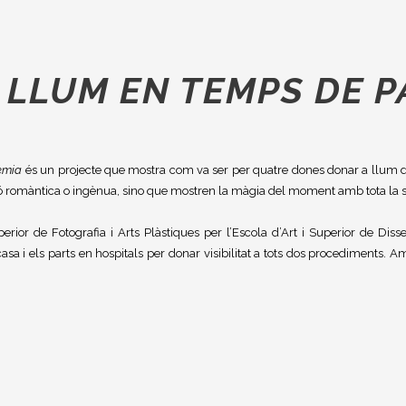
 LLUM EN TEMPS DE 
èmia
és un projecte que mostra com va ser per quatre dones donar a llum 
ió romàntica o ingènua, sino que mostren la màgia del moment amb tota la se
rior de Fotografia i Arts Plàstiques per l’Escola d’Art i Superior de Diss
a casa i els parts en hospitals per donar visibilitat a tots dos procediments