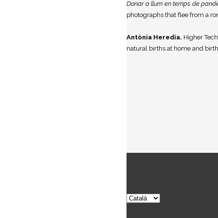
Donar a llum en temps de pand
photographs that flee from a rom
Antònia Heredia.
Higher Techn
natural births at home and births
Trieu
un