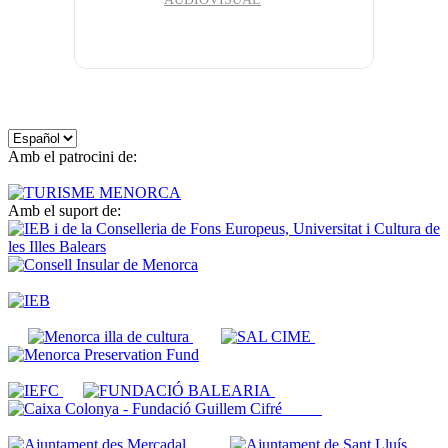
Elegir
un
Amb el patrocini de:
idioma
Amb el suport de: