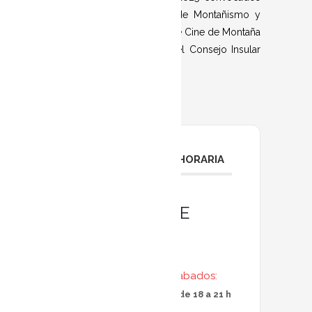
por la Federación Balear de Montañismo y
Escalada y por la Muestra de Cine de Montaña
de Palma, con el apoyo del Consejo Insular
de Mallorca.
PROGRAMACIÓN HORARIA
HORARIOS DE
VISITA
De lunes a sábados:
De 10 a 13 h y de 18 a 21 h