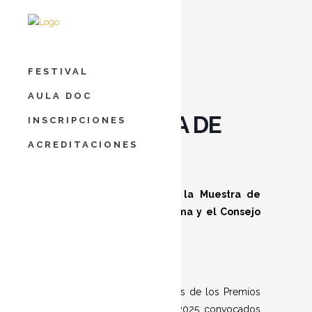
FESTIVAL
PREMIOS DE
AULA DOC
FOTOGRAFÍA DE
INSCRIPCIONES
MONTAÑA
ACREDITACIONES
Con la colaboración de la Muestra de
Cine de Montaña de Palma y el Consejo
Insular de Mallorca
Exposición de las fotografías de los Premios
de Fotografía de Montaña 2025 convocados