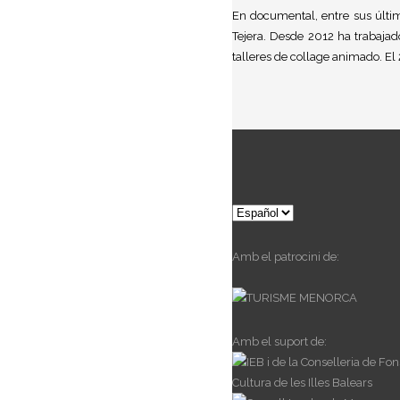
En documental, entre sus últi
Tejera. Desde 2012 ha trabaja
talleres de collage animado. E
Elegir
un
idioma
Amb el patrocini de:
Amb el suport de: