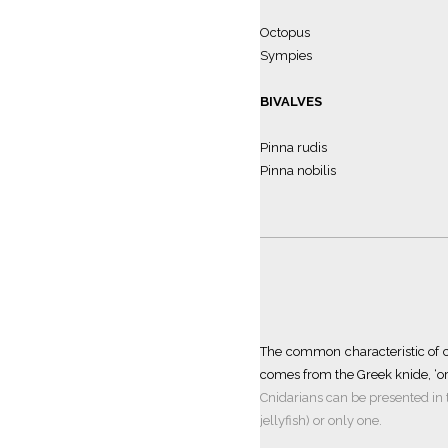
Octopus
Sympies
BIVALVES
Pinna rudis
Pinna nobilis
The common characteristic of cn
comes from the Greek knide, ‘ort
Cnidarians can be presented in tw
jellyfish) or only one.