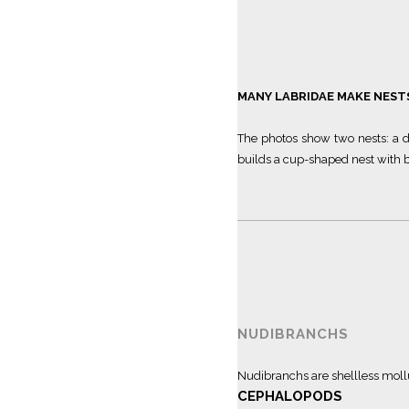
MANY LABRIDAE MAKE NEST
The photos show two nests: a d
builds a cup-shaped nest with b
NUDIBRANCHS
Nudibranchs are shellless mollus
CEPHALOPODS