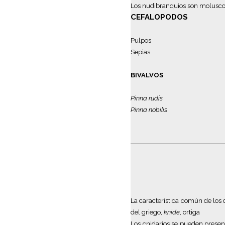
Los nudibranquios son moluscos
CEFALOPODOS
Pulpos
Sepias
BIVALVOS
Pinna rudis
Pinna nobilis
La característica común
de los
del griego
,
knide
, ortiga
Los cnidarios se pueden presen