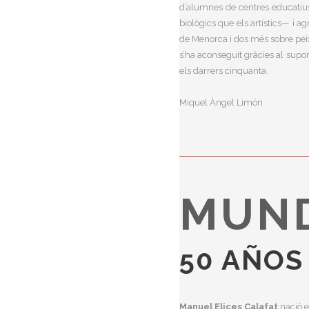
d’alumnes de centres educatius 
biològics que els artístics— i ag
de Menorca i dos més sobre peix
s’ha aconseguit gràcies al suport
els darrers cinquanta.
Miquel Àngel Limón
MUN
50 AÑOS
Manuel Elices Calafat
nació e