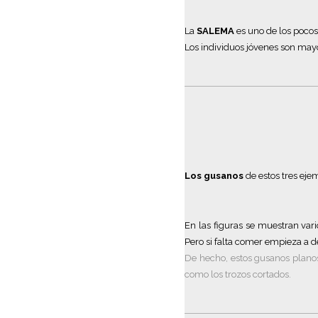
La
SALEMA
es uno de los pocos
Los individuos jóvenes son mayo
Los gusanos
de estos tres eje
En las figuras se muestran var
Pero si falta comer empieza a d
De hecho, estos gusanos planos
como los trozos cortados.