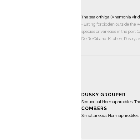
The sea orthiga (Anemonia viridi
«Eating forbidden outside the wi
species or varieties in the port 
De Re Cibaria. Kitchen, Pastry 
DUSKY GROUPER
Sequential Hermaphrodites. The
COMBERS
Simultaneous Hermaphrodites. 