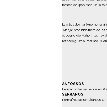
formas (pólipo y medusa)
o solo
La ortiga de mar (
Anemonia
vir
“
Manjar prohibido fuera de los m
el puerto (
de Mahón
) las hay 
refinado gusto al marisco.”
(Ball
ANFOSSOS
H
ermafroditas secuenciales.
Pr
SERRANOS
Hermafroditas simultáneos. Un