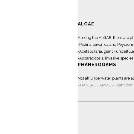
ALGAE
Among the ALGAE, there are ph
-Padina pavonica and Peyssonn
-Acetabularia, giant «unicellul
-Asparaqopsis, invasive species 
PHANEROGAMS
Not all underwater plants are
PHANEROGAMOUS: Plant that repr