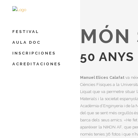
MÓN 
FESTIVAL
AULA DOC
50 ANYS
INSCRIPCIONES
ACREDITACIONES
Manuel Elices Calafat
va néix
Ciències Físiques a la Universit
Liquat que va permetre situar l
Materials i la societat espanyo
Acadèmia d’Enginyeria i de la 
del que se sent més orgullós és
barca dels seus amics. «He fet
aparèixer la NIKON AF, que perm
només tenies 36 fotos i que n’ha