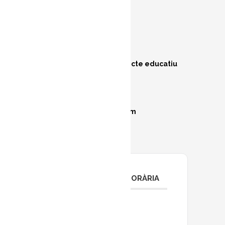
Visites comentades: projecte educatiu
Aula Doc.
Per a reservar enviar mail a
produccio.mdf@gmail.com
PROGRAMACIÓ HORÀRIA
De dimarts a