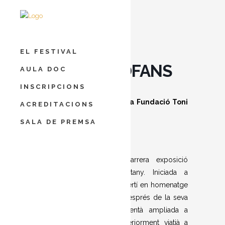
EL FESTIVAL
ALTARS PROFANS
AULA DOC
INSCRIPCIONS
Amb la col·laboració de la Fundació Toni
ACREDITACIONS
Catany
SALA DE PREMSA
Altars profans
fou la darrera exposició
concebuda per Toni Catany. Iniciada a
Brussel·les el 2013, es convertí en homenatge
pòstum a Barcelona poc després de la seva
mort. La mostra es presentà ampliada a
Llucmajor el 2014, i posteriorment viatjà a