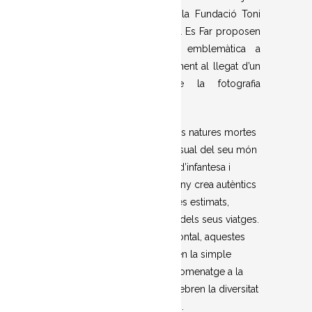
Palma i a Formentera. Ara, la Fundació Toni
Catany i l’Associació Cultural Es Far proposen
portar aquesta exposició emblemàtica a
Menorca, com a reconeixement al llegat d’un
dels grans mestres de la fotografia
contemporània.
L’exposició recull les darreres natures mortes
de Toni Catany, una síntesi visual del seu món
interior. Inspirat per records d’infantesa i
empès pel simbolisme, Catany crea autèntics
altars personals amb objectes estimats,
procedents del seu entorn i dels seus viatges.
Amb una estètica austera i frontal, aquestes
composicions transcendeixen la simple
imatge per convertir-se en homenatge a la
bellesa, a l’art i a la vida, i celebren la diversitat
cultural i emocional del món.