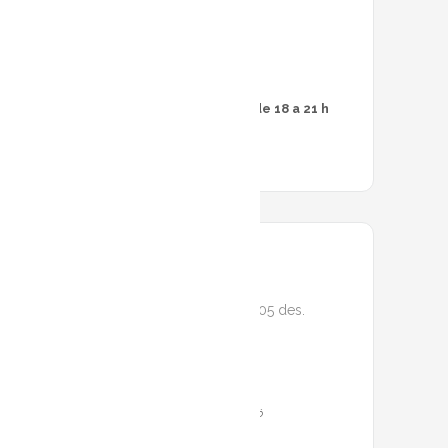
divendres:
De 18 a 21 h
Dissabtes:
De 10 a 13 h i de 18 a 21 h
DATA
24 oct. 2025
- 05 des.
2025
Caducat!
HORA
Inauguració
19:00