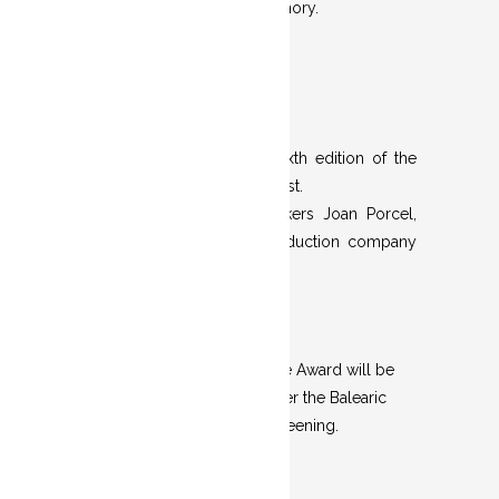
dreams, memories and memory.
· Official selection of the sixth edition of the
international short film contest.
· Jury made up of filmmakers Joan Porcel,
Paula Martínez and the production company
Azahara Moyano.
The resolution of the Ullastre Award will be
on October 13th at 19:00, after the Balearic
Documentary Short Film Screening.