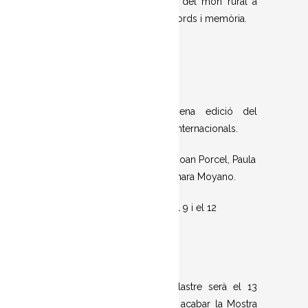
resisteixen a la desaparició del món rural a
través dels seus somnis, records i memòria.
·Secció oficial de la sisena edició del
certamen de curtmetratges internacionals.
·Jurat format pels cineastes Joan Porcel, Paula
Martínez i la productora Azahara Moyano.
·Les projeccions són entre el 9 i el 12
d’octubre.
La resolució del Premi Ullastre serà el 13
d’octubre a les 19.00 h, en acabar la Mostra