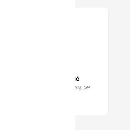
DATA
09 oct. 2024
Caducat!
HORA
19:00
LOCALITZACIÓ
Sala Multifuncional des
Mercadal