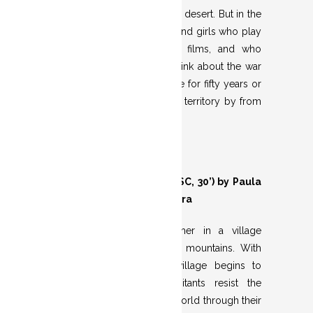
that there is only sand in the desert. But in the
desert there are also boys and girls who play
and who draw and make films, and who
would like not to have to think about the war
that has been going on there for fifty years or
about the occupation of the territory by from
Morocco
CORRE O VENTO
(2023, VOSC, 30’) by Paula
Fuentes i Guillermo Carrera
Branca visits her grandfather in a village
hidden among the Galician mountains. With
his arrival, reality in the village begins to
transform. The last inhabitants resist the
disappearance of the rural world through their