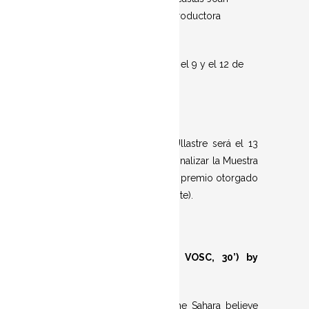
Porcel, Paula Martínez y la productora
Azahara Moyano.
·Las proyecciones son entre el 9 y el 12 de
octubre.
La resolución del Premio Ullastre será el 13
de octubre a las 19.00 h, al finalizar la Muestra
de Cortometraje Balear (con premio otorgado
por parte del público asistente).
en
PEQUEÑO SAHARA
(2023, VOSC, 30’) by
Emilio Martí López
Those who do not know the Sahara believe