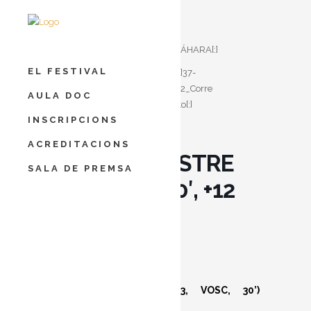
EL FESTIVAL
AULA DOC
INSCRIPCIONS
ACREDITACIONS
PREMI ULLASTRE
SALA DE PREMSA
(SESSIÓ 1: 60′, +12
ANYS)
ca
PEQUEÑO SAHARA
(2023, VOSC, 30’)
d’Emilio Martí López