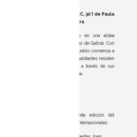
CORRE O VENTO
(2023, VOSC, 30’) de Paula
Fuentes i Guillermo Carrera
Branca visita a su abuelo en una aldea
escondida entre las montañas de Galicia. Con
su llegada, la realidad del pueblo comienza a
transformarse. Los últimos habitantes resisten
la desaparición de lo rural a través de sus
sueños, recuerdos y memoria
·
Sección oficial de la sexta edición del
certamen de cortometrajes internacionales.
·Jurado formado por los cineastas Joan