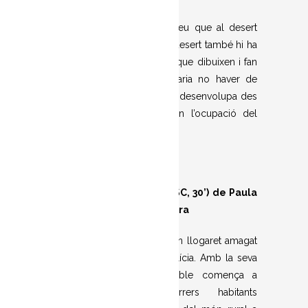
Qui no coneix el Sàhara creu que al desert
només hi ha arena. Però al desert també hi ha
fillets i filletes que juguen i que dibuixen i fan
pel·lícules, i que els agradaria no haver de
pensar en la guerra que s’hi desenvolupa des
de fa cinquanta anys ni en l’ocupació del
territori per part del Marroc.
CORRE O VENTO
(2023, VOSC, 30’) de Paula
Fuentes i Guillermo Carrera
Branca visita el seu avi en un llogaret amagat
entre les muntanyes de Galícia. Amb la seva
arribada, la realitat al poble comença a
transformar-se. Els darrers habitants