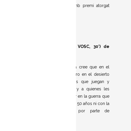
de Curtmetratge Balear (amb premi atorgat
per part del públic assistent).
es
PEQUEÑO SAHARA
(2023, VOSC, 30’) de
Emilio Martí López
Quien no conoce al Sáhara cree que en el
desierto sólo hay arena. Pero en el desierto
también hay niños y niñas que juegan y
dibujan y hacen películas y a quienes les
gustaría no tener que pensar en la guerra que
allí se desarrolla desde hace 50 años ni con la
ocupación del territorio por parte de
Marruecos.