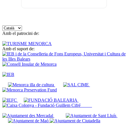
Trieu
un
Amb el patrocini de:
idioma
Amb el suport de: