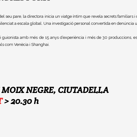
l seu pare, la directora inicia un viatge íntim que revela secrets familiars 
 silenciat a escala global. Una investigació personal convertida en denúncia 
 i guionista amb més de 15 anys d’experiència i més de 30 produccions, esp
als com Venècia i Shanghai.
 MOIX NEGRE, CIUTADELLA
CT
> 20.30 h