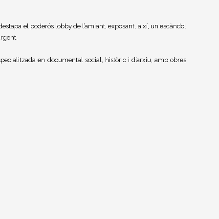
i destapa el poderós lobby de l’amiant, exposant, així, un escàndol
urgent.
ecialitzada en documental social, històric i d’arxiu, amb obres