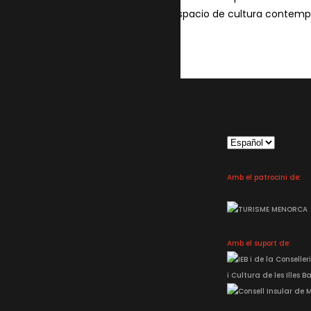
espacio de cultura contemp
Elegir
un
idioma
Amb el patrocini de:
Amb el suport de: