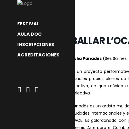
FESTIVAL
AULA DOC
BALLAR L’O
INSCRIPCIONES
ACREDITACIONES
Julià Panadès
(Ses Salines, 
Es un proyecto performativ
visuales propios plenos de
afectiva, en que música 
colectiva.
Panadès es un artista multi
ciudades internacionales y
MACE. Es galardonado con 
premio Arte para el Cambio