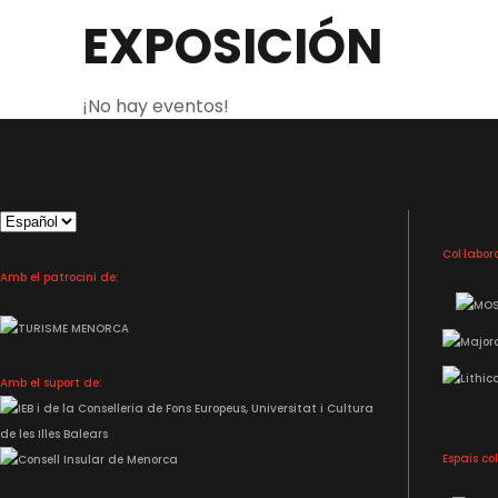
EXPOSICIÓN
¡No hay eventos!
Elegir
un
Col·labor
idioma
Amb el patrocini de:
Amb el suport de:
Espais co