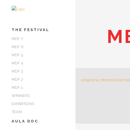
M
THE FESTIVAL
MDF 7
MDF 6
MDF 5
MDF 4
MDF 3
MDF 2
programa_MenorcaDocFes
MDF 1
WINNERS
EXHIBITIONS
TEAM
AULA DOC