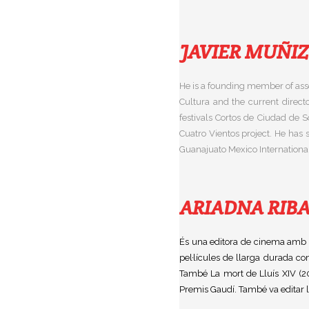
JAVIER MUÑIZ
He is a founding member of asso
Cultura and the current directo
festivals Cortos de Ciudad de 
Cuatro Vientos project. He has 
Guanajuato Mexico International
ARIADNA RIB
És una editora de cinema amb s
pel·lícules de llarga durada co
També La mort de Lluís XIV (20
Premis Gaudí. També va editar la