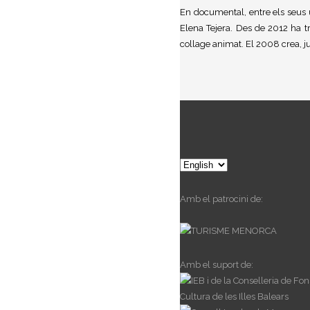
En documental, entre els seus 
Elena Tejera. Des de 2012 ha t
collage animat.
El 2008 crea, j
Choose
a
language
Amb el patrocini de:
Amb el suport de: