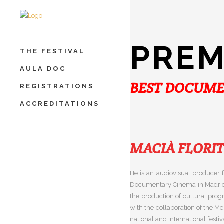
PREM
THE FESTIVAL
AULA DOC
BEST DOCUME
REGISTRATIONS
ACCREDITATIONS
MACIÀ FLORI
He is an audiovisual producer 
Documentary Cinema in Madrid. 
the production of cultural prog
with the collaboration of the Men
national and international festi