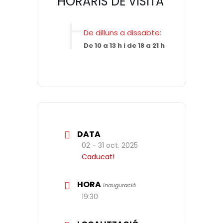
HORARIS DE VISITA
De dilluns a dissabte:
De 10 a 13 h i de 18 a 21 h
DATA
02 - 31 oct. 2025
Caducat!
HORA
Inauguració
19:30