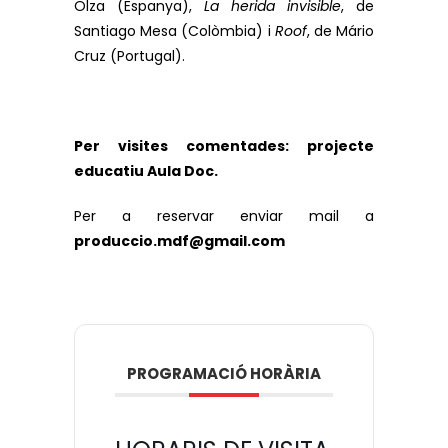
Olza (Espanya),
La herida invisible
, de
Santiago Mesa (Colòmbia) i
Roof
, de Mário
Cruz (Portugal).
Per visites comentades: projecte
educatiu Aula Doc.
Per a reservar enviar mail a
produccio.mdf@gmail.com
PROGRAMACIÓ HORÀRIA