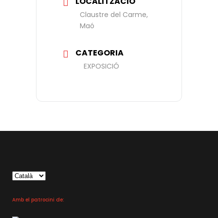
LOCALITZACIÓ
Claustre del Carme,
Maó
CATEGORIA
EXPOSICIÓ
Trieu
un
idioma
Amb el patrocini de: