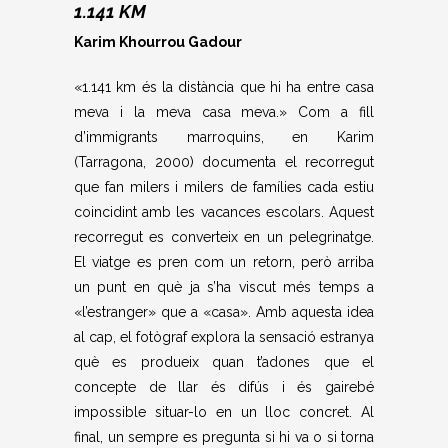
1.141 KM
Karim Khourrou Gadour
«1.141 km és la distància que hi ha entre casa
meva i la meva casa meva.» Com a fill
d’immigrants marroquins, en Karim
(Tarragona, 2000) documenta el recorregut
que fan milers i milers de famílies cada estiu
coincidint amb les vacances escolars. Aquest
recorregut es converteix en un pelegrinatge.
El viatge es pren com un retorn, però arriba
un punt en què ja s’ha viscut més temps a
«l’estranger» que a «casa». Amb aquesta idea
al cap, el fotògraf explora la sensació estranya
què es produeix quan t’adones que el
concepte de llar és difús i és gairebé
impossible situar-lo en un lloc concret. Al
final, un sempre es pregunta si hi va o si torna