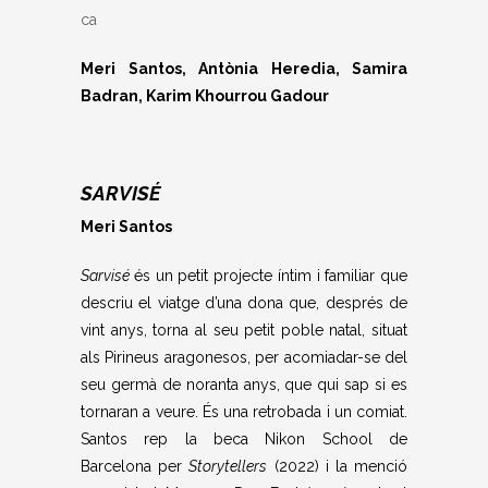
ca
Meri Santos, Antònia Heredia, Samira
Badran, Karim Khourrou Gadour
SARVISÉ
Meri Santos
Sarvisé
és un petit projecte íntim i familiar que
descriu el viatge d’una dona que, després de
vint anys, torna al seu petit poble natal, situat
als Pirineus aragonesos, per acomiadar-se del
seu germà de noranta anys, que qui sap si es
tornaran a veure. És una retrobada i un comiat.
Santos rep la beca Nikon School de
Barcelona per
Storytellers
(2022) i la menció