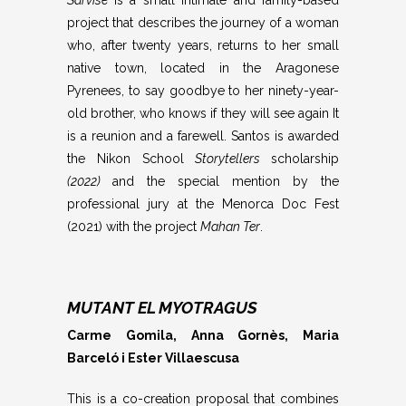
Sarvisé
is a small intimate and family-based
project that describes the journey of a woman
who, after twenty years, returns to her small
native town, located in the Aragonese
Pyrenees, to say goodbye to her ninety-year-
old brother, who knows if they will see again It
is a reunion and a farewell. Santos is awarded
the Nikon School
Storytellers
scholarship
(2022)
and the special mention by the
professional jury at the Menorca Doc Fest
(2021) with the project
Mahan Ter
.
MUTANT EL MYOTRAGUS
Carme Gomila, Anna Gornès, Maria
Barceló i Ester Villaescusa
T
his is a co-creation proposal that combines